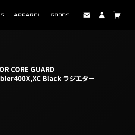
TS
APPAREL
GOODS
TOR CORE GUARD
bler400X,XC Black ラジエター