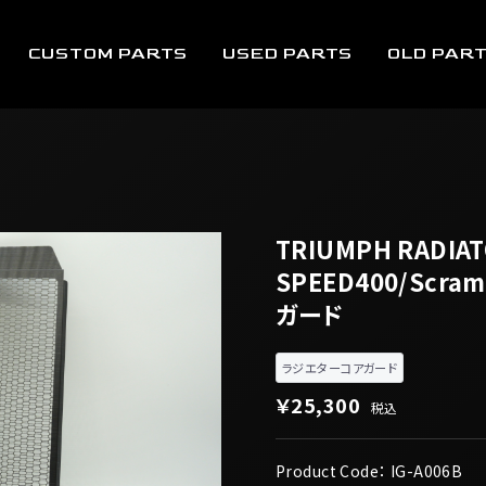
CUSTOM PARTS
USED PARTS
OLD PAR
TRIUMPH RADIA
SPEED400/Scram
ガード
ラジエターコアガード
￥25,300
税込
Product Code：
IG-A006B