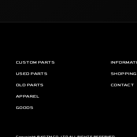
CUSTOM PARTS
INFORMAT
USED PARTS
SHOPPING
OLD PARTS
CONTACT
APPAREL
GOODS
Copyright © KGTM CO.,LTD ALL RIGHTS RESERVED.