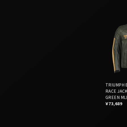
TRIUMPH 
RACE JAC
GREEN ML
￥73,689