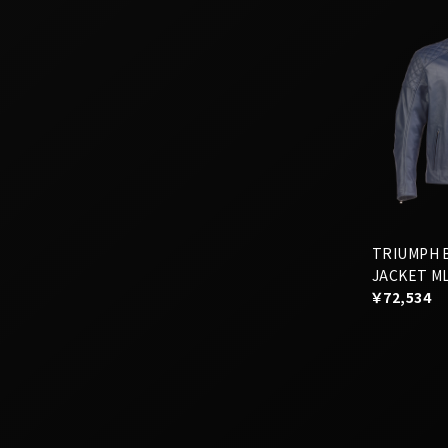
TRIUMPH 
JACKET M
￥72,534