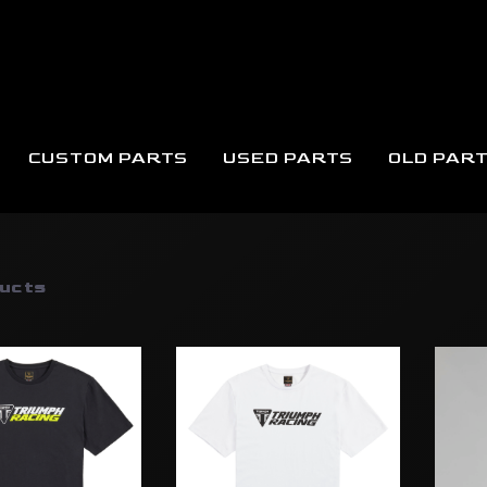
CUSTOM PARTS
USED PARTS
OLD PAR
ル
ucts