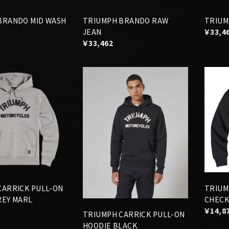
BRANDO MID WASH
TRIUMPH BRANDO RAW
TRIUM
JEAN
￥33,4
￥33,462
CARRICK PULL-ON
TRIU
REY MARL
CHECK
￥14,8
TRIUMPH CARRICK PULL-ON
HOODIE BLACK