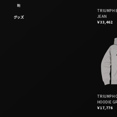
鞄
TRIUMPH 
JEAN
グッズ
￥33,462
TRIUMPH 
HOODIE G
￥17,776