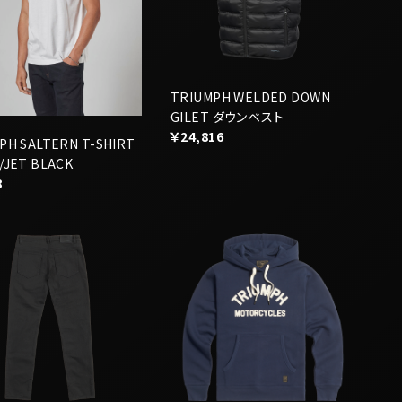
TRIUMPH WELDED DOWN
GILET ダウンベスト
￥24,816
PH SALTERN T-SHIRT
/JET BLACK
8