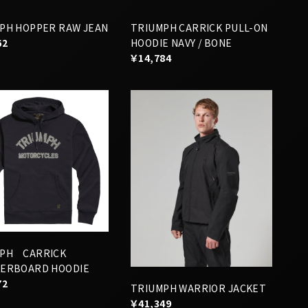
PH HOPPER RAW JEAN
TRIUMPH CARRICK PULL-ON
62
HOODIE NAVY / BONE
￥14,784
MPH CARRICK
ERBOARD HOODIE
72
TRIUMPH WARRIOR JACKET
￥41,349