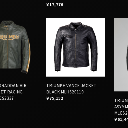
￥17,776
BRADDAN AIR
TRIUMPH VANCE JACKET
KET RACING
BLACK MLHS20110
ES2337
￥75,152
TRIUM
ASYMM
MLES2
￥61,4