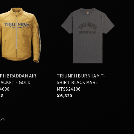
PH BRADDAN AIR
TRIUMPH BURNHAM T-
JACKET - GOLD
SHIRT BLACK MARL
4006
MTSS24106
28
￥6,820
次へ