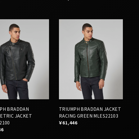
PH BRADDAN
TRIUMPH BRADDAN JACKET
ETRIC JACKET
RACING GREEN MLES22103
2100
￥61,446
46