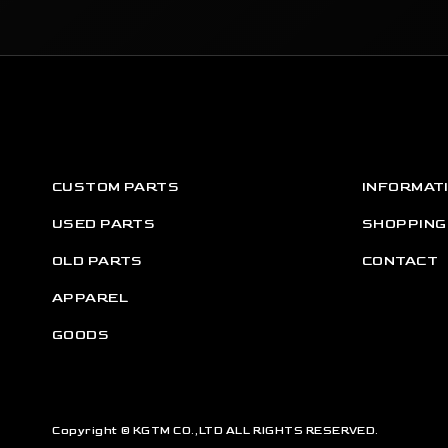
CUSTOM PARTS
INFORMAT
USED PARTS
SHOPPING
OLD PARTS
CONTACT
APPAREL
GOODS
Copyright © KGTM CO.,LTD ALL RIGHTS RESERVED.