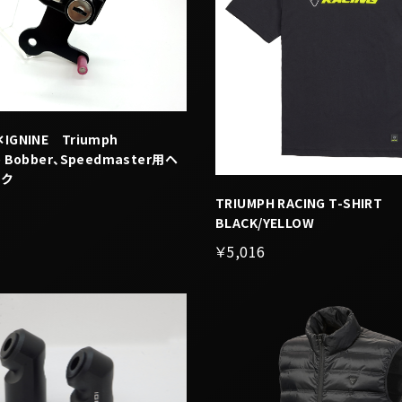
✕IGNINE Triumph
le Bobber、Speedmaster用ヘ
ック
TRIUMPH RACING T-SHIRT
BLACK/YELLOW
￥5,016