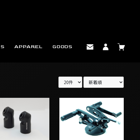
TS
APPAREL
GOODS
Babyface✕IGNINE Triumph
mph ハンドルアップエクス
Bonneville用 バックステップ
ョン
￥74,800
er/SPEEDMASTER 用
ace✕IGNINE