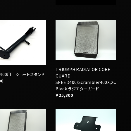
TRIUMPH RADIATOR CORE
D400用 ショートスタンド
GUARD
00
SPEED400/Scrambler400X,XC
Black ラジエターガード
￥25,300
PH RADIATOR CORE
Triumph SPEED TWIN1200用