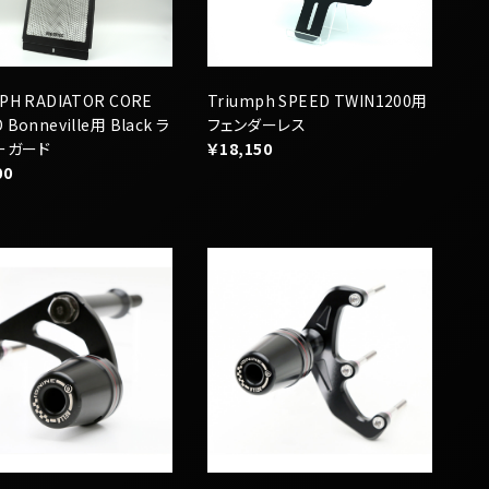
 Bonneville用 Black ラ
フェンダーレス
ーガード
￥18,150
00
E × AELLA IG-A002 エ
IGNINE × AELLA IG-A001 エ
ライダー 1200㏄シリー
ンジンスライダー 400㏄シリーズ
用
00
￥32,450