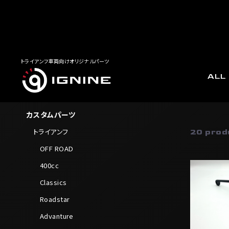
トライアンフ車両向けオリジナルパーツ
ALL
カスタ
CATEGORY
カスタムパーツ
トライアンフ
20 prod
OFF ROAD
400cc
Classics
Roadstar
Advanture
Rocket3
Babyface
汎用品
660cc 8
￥8,030
ユーズドパーツ