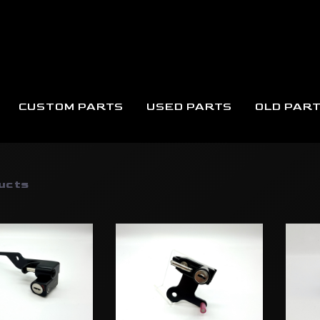
CUSTOM PARTS
USED PARTS
OLD PAR
ムパーツ
ucts
Triu
✕IGNINE Triumph
Babyface✕IGNINE Triumph
テンシ
00cc用ヘルメットロック
Bonneville Bobber、
Bobb
Speedmaster用ヘルメットロッ
Babyf