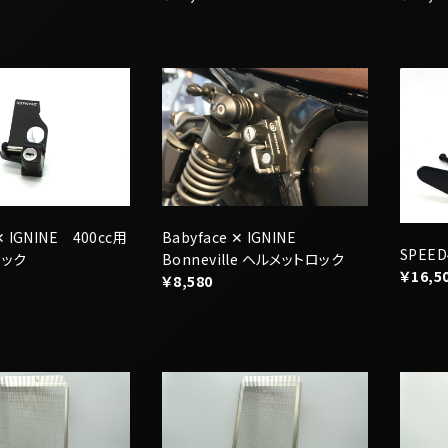
 ✕ IGNINE 400cc用
Babyface ✕ IGNINE
SPEE
ロック
Bonneville ヘルメットロック
￥16,5
￥8,580
RADIATOR CORE
TRIUMPH RADIATOR CORE
TRIUM