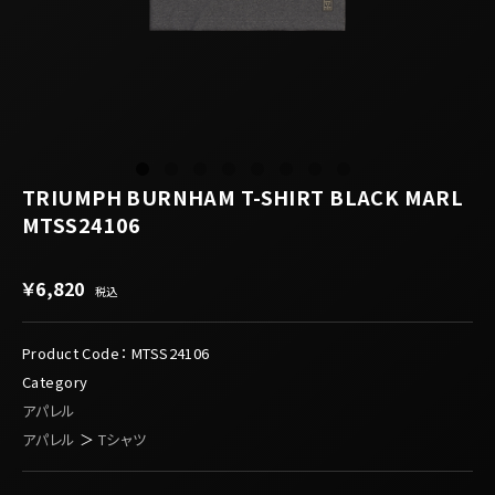
TRIUMPH BURNHAM T-SHIRT BLACK MARL
MTSS24106
￥6,820
税込
Product Code：
MTSS24106
Category
アパレル
アパレル
＞
Tシャツ